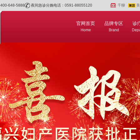
0-648-5888
夜间急诊分娩电话：0591-88055120
千聊
美
官网首页
品牌专区
诊
Home
Brand
Depa