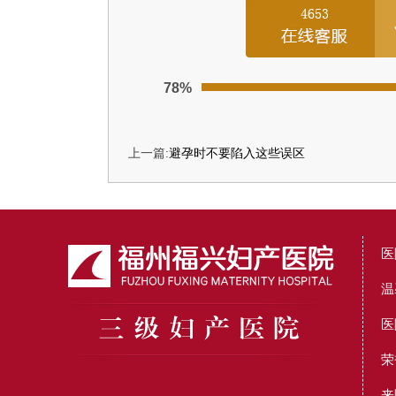
78%
上一篇:
避孕时不要陷入这些误区
医
温
医
荣
来