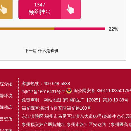
22%
下一篇:
什么是雀斑
客服热线：400-648-5888
院介绍
闽公网安备 35011102350179
闽ICP备16016431号-2
馨环境
免责声明
网站地图
(闽-榕)医广【2025】第10-13-88号
院动态
福光院区:福州市晋安区福光路100号
东江滨院区:福州市马尾区江滨东大道60号(魁岐生态公园
誉资质
泉州福兴妇产医院地址:泉州市洛江区安达路（泉州医高
院路线