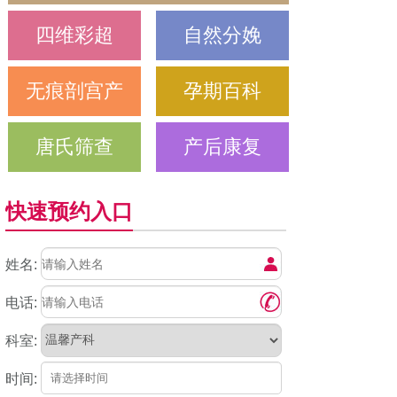
四维彩超
自然分娩
无痕剖宫产
孕期百科
唐氏筛查
产后康复
快速预约入口
姓名:
电话:
科室:
时间: