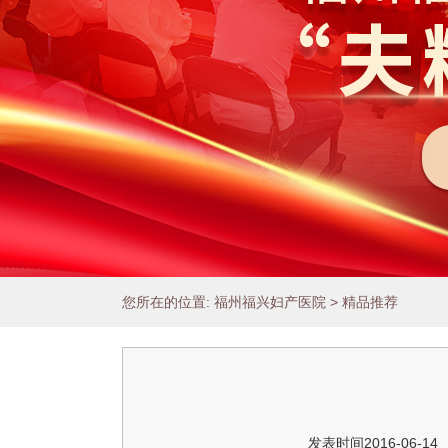
Play/Pause
您所在的位置:
福州福兴妇产医院
>
精品推荐
1
2
3
4
5
6
7
发表时间2016-06